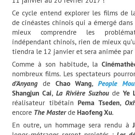
11 janvier au 20 février 2017 !
Ce cycle entend explorer les films de 
de cinéastes chinois qui a émergé dans
mieux comprendre les probléma
indépendant chinois, rien de mieux qu’u
tiendra le 12 janvier et sera animée par
Comme à son habitude, la
Cinémathè
nombreux films. Les spectateurs pourro
d’Anyang
de
Chao Wang
,
People Mou
Shangjun Cai
,
La Rivière Suzhou
de
Ye 
réalisateur tibétain
Pema Tseden
,
Oxh
encore
The Master
de
Haofeng Xu
.
En outre, un hommage sera rendu à
longs-métrages seront projetés :
Les d