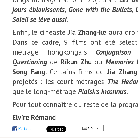
jours éblouissants
,
Gone with the Bullets
,
Soleil se lève aussi
.
Enfin, le cinéaste
Jia Zhang-ke
aura droi
Dans ce cadre, 9 films ont été sélec
métrage hongkongais
Conjugaison
Questioning
de
Rikun Zhu
ou
Memories 
Song Fang
. Certains films de
Jia Zhang
projetés : les court-métrages
The Hedon
que le long-métrage
Plaisirs inconnus
.
Pour tout connaître du reste de la prog
Elvire Rémand
Suivre
Partager