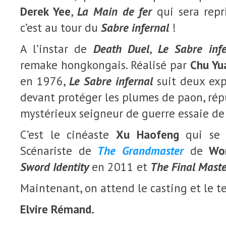
Derek Yee
,
La Main de fer
qui sera repr
c’est au tour du
Sabre infernal
!
A l’instar de
Death Duel
,
Le Sabre infe
remake hongkongais. Réalisé par
Chu Yu
en 1976,
Le Sabre infernal
suit deux exp
devant protéger les plumes de paon, ré
mystérieux seigneur de guerre essaie de
C’est le cinéaste
Xu Haofeng
qui se 
Scénariste de
The Grandmaster
de
Wo
Sword Identity
en 2011 et
The Final Maste
Maintenant, on attend le casting et le te
Elvire Rémand.