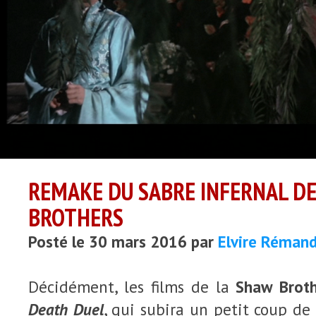
REMAKE DU SABRE INFERNAL D
BROTHERS
Posté le 30 mars 2016 par
Elvire Réman
Décidément, les films de la
Shaw Broth
Death Duel
, qui subira un petit coup de