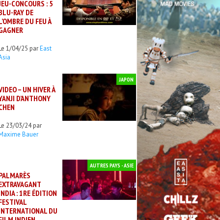
JEU-CONCOURS : 5
BLU-RAY DE
L’OMBRE DU FEU À
GAGNER
Le 1/04/25 par
East
Asia
JAPON
VIDEO – UN HIVER À
YANJI D’ANTHONY
CHEN
Le 23/03/24 par
Maxime Bauer
AUTRES PAYS - ASIE
PALMARÈS
EXTRAVAGANT
INDIA : 1RE ÉDITION
FESTIVAL
INTERNATIONAL DU
FILM INDIEN