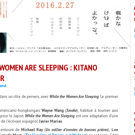
 WOMEN ARE SLEEPING : KITANO
UR
mand
dans un rôle de pervers, avec
While the Women Are Sleeping
. Le premier
r américano-hongkongais
Wayne Wang
(
Smoke
), habitué à tourner aux
s pour le Japon.
While the Women Are Sleeping
est une adaptation d’une
e
de l’écrivain espagnol
Javier Marias
.
 entouré de
Michael Ray
(
Un millier d’années de bonnes prières
),
Lee