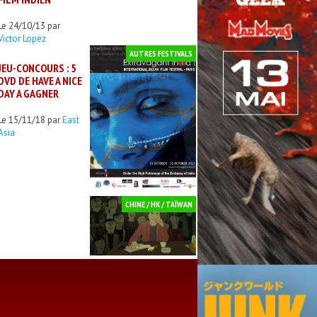
Le 24/10/13 par
Victor Lopez
AUTRES FESTIVALS
JEU-CONCOURS : 5
DVD DE HAVE A NICE
DAY A GAGNER
Le 15/11/18 par
East
Asia
CHINE / HK / TAÏWAN