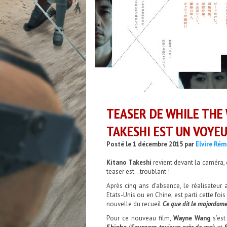
TEASER DE WHILE THE
TAKESHI EST UN VOYE
Posté le 1 décembre 2015 par
Elvire Ré
Kitano Takeshi
revient devant la caméra, 
teaser est…troublant !
Après cinq ans d’absence, le réalisateu
Etats-Unis ou en Chine, est parti cette foi
nouvelle du recueil
Ce que dit le majordom
Pour ce nouveau film,
Wayne Wang
s’est