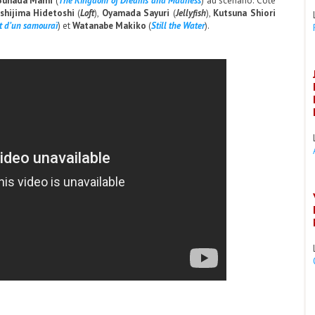
Sunada Mami
(
The Kingdom of Dreams and Madness
) au scénario. Côté
shijima Hidetoshi
(
Loft
),
Oyamada Sayuri
(
Jellyfish
),
Kutsuna Shiori
rt d’un samouraï
) et
Watanabe Makiko
(
Still the Water
).