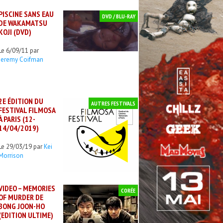
PISCINE SANS EAU
DVD / BLU-RAY
DE WAKAMATSU
KOJI (DVD)
Le 6/09/11 par
Jeremy Coifman
2E ÉDITION DU
AUTRES FESTIVALS
FESTIVAL FILMOSA
À PARIS (12-
14/04/2019)
Le 29/03/19 par
Kei
Morrison
VIDEO – MEMORIES
CORÉE
OF MURDER DE
BONG JOON-HO
(EDITION ULTIME)