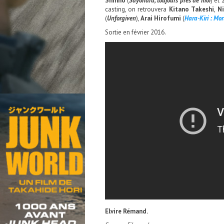
Shinho
(
Sayonara, toujours près de moi
) et
casting, on retrouvera
Kitano Takeshi
,
Ni
(
Unforgiven
),
Arai Hirofumi
(
Hara-Kiri : Mo
Sortie en février 2016.
Elvire Rémand.