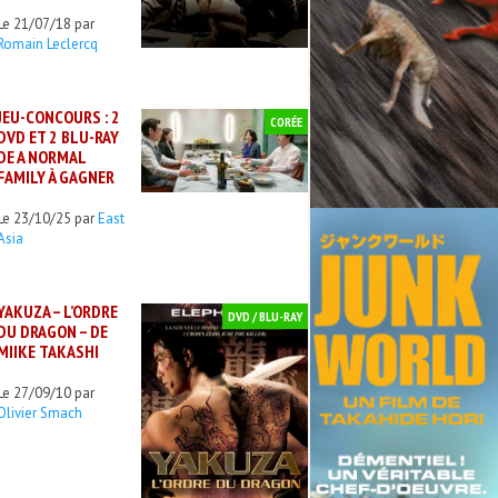
Le 21/07/18 par
Romain Leclercq
JEU-CONCOURS : 2
CORÉE
DVD ET 2 BLU-RAY
DE A NORMAL
FAMILY À GAGNER
Le 23/10/25 par
East
Asia
YAKUZA – L’ORDRE
DVD / BLU-RAY
DU DRAGON – DE
MIIKE TAKASHI
Le 27/09/10 par
Olivier Smach