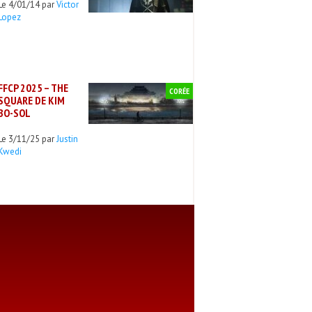
Le 4/01/14 par
Victor
Lopez
FFCP 2025 – THE
CORÉE
SQUARE DE KIM
BO-SOL
Le 3/11/25 par
Justin
Kwedi