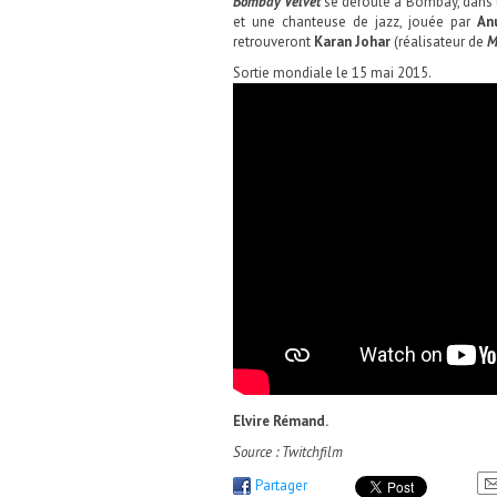
Bombay Velvet
se déroule à Bombay, dans le
et une chanteuse de jazz, jouée par
An
retrouveront
Karan Johar
(réalisateur de
M
Sortie mondiale le 15 mai 2015.
Elvire Rémand.
Source : Twitchfilm
Partager