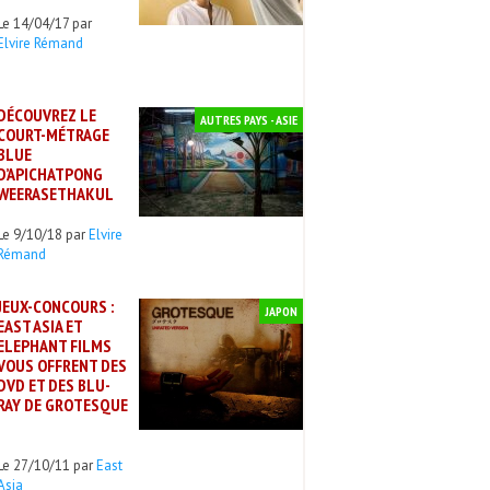
Le 14/04/17 par
Elvire Rémand
DÉCOUVREZ LE
AUTRES PAYS - ASIE
COURT-MÉTRAGE
BLUE
D’APICHATPONG
WEERASETHAKUL
Le 9/10/18 par
Elvire
Rémand
JEUX-CONCOURS :
JAPON
EAST ASIA ET
ELEPHANT FILMS
VOUS OFFRENT DES
DVD ET DES BLU-
RAY DE GROTESQUE
!
Le 27/10/11 par
East
Asia