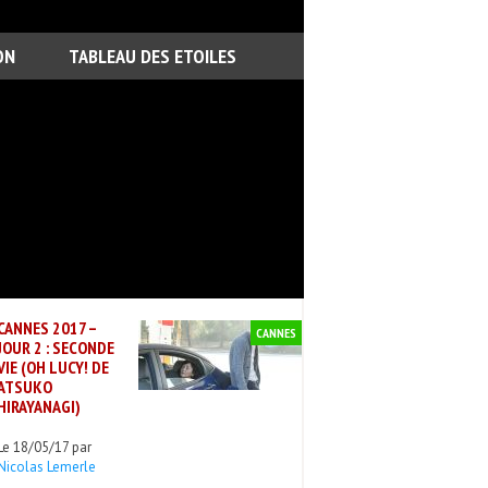
ON
TABLEAU DES ETOILES
CANNES 2017 –
CANNES
JOUR 2 : SECONDE
VIE (OH LUCY! DE
ATSUKO
HIRAYANAGI)
Le 18/05/17 par
Nicolas Lemerle