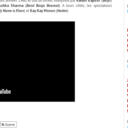
s années 1960, et suit un boxer, interprété par
Ranbir Kapoor
(
Barfi!
)
ushka Sharma
(
Band Baaja Baaraat
). A leurs côtés, les spectateurs
y Name is Khan
) et
Kay Kay Menon
(
Haider
).
Suivre