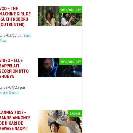
VOD – THE
DVD / BLU-RAY
MACHINE GIRL DE
IGUCHI NOBORU
(OUTBUSTER)
Le 2/02/17 par
East
Asia
VIDEO – ELLE
DVD / BLU-RAY
S’APPELAIT
SCORPION D’ITO
SHUNYA
Le 28/04/23 par
Justin Kwedi
CANNES 2017 –
CANNES
BANDE-ANNONCE
DE HIKARI DE
KAWASE NAOMI