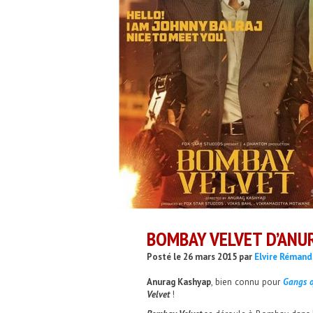
BOMBAY VELVET D’ANU
Posté le 26 mars 2015 par
Elvire Rémand
Anurag Kashyap
, bien connu pour
Gangs o
Velvet
!