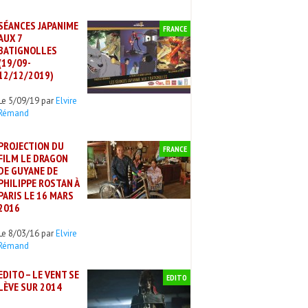
SÉANCES JAPANIME
FRANCE
AUX 7
BATIGNOLLES
(19/09-
12/12/2019)
Le 5/09/19 par
Elvire
Rémand
PROJECTION DU
FRANCE
FILM LE DRAGON
DE GUYANE DE
PHILIPPE ROSTAN À
PARIS LE 16 MARS
2016
Le 8/03/16 par
Elvire
Rémand
EDITO – LE VENT SE
EDITO
LÈVE SUR 2014