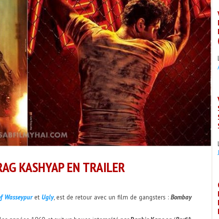
RAG KASHYAP EN TRAILER
f Wasseypur
et
Ugly
, est de retour avec un film de gangsters :
Bombay