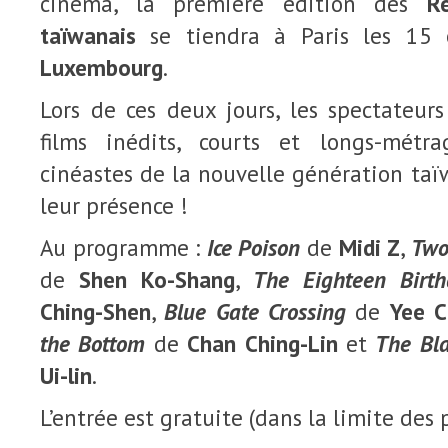
cinéma, la première édition des
R
taïwanais
se tiendra à Paris les 15
Luxembourg
.
Lors de ces deux jours, les spectateur
films inédits, courts et longs-métra
cinéastes de la nouvelle génération taïw
leur présence !
Au programme :
Ice Poison
de
Midi Z
,
Two
de
Shen Ko-Shang
,
The Eighteen Birth
Ching-Shen
,
Blue Gate Crossing
de
Yee C
the Bottom
de
Chan Ching-Lin
et
The Bla
Ui-lin
.
L’entrée est gratuite (dans la limite des 