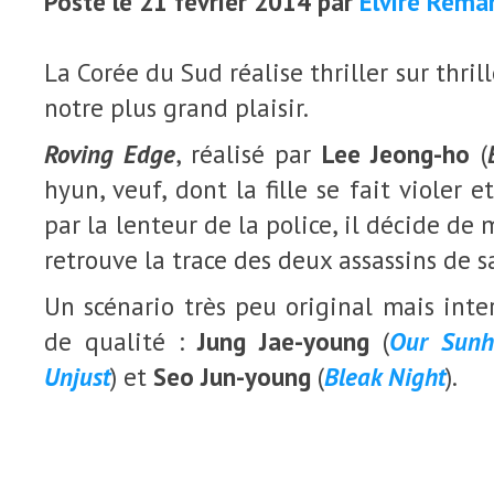
Posté le 21 février 2014 par
Elvire Réma
La Corée du Sud réalise thriller sur thri
notre plus grand plaisir.
Roving Edge
, réalisé par
Lee Jeong-ho
(
hyun, veuf, dont la fille se fait violer e
par la lenteur de la police, il décide de 
retrouve la trace des deux assassins de sa
Un scénario très peu original mais inte
de qualité :
Jung Jae-young
(
Our Sunh
Unjust
) et
Seo Jun-young
(
Bleak Night
).