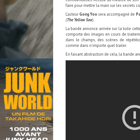
faire pour mettre la main sur les secrets c
L’acteur
Gong Yoo
sera accompagné de
P
(
The Yellow Sea
).
La bande annonce arrivée sur la toile cett
comporte des images en cours de traiteme
dans le champs, des scènes de répétit
comme dans n’importe quel trailer.
En faisant abstraction de cela, la bande a