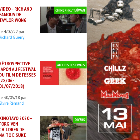
VIDEO – RICH AND
CHINE / HK / TAÏWAN
FAMOUS DE
TAYLOR WONG
Le 4/07/22 par
Richard Guerry
RÉTROSPECTIVE
AUTRES FESTIVALS
JAPON AU FESTIVAL
DU FILM DE FESSES
(28/06-
01/07/2018)
Le 30/05/18 par
Elvire Rémand
KINOTAYO 2020 –
DIVERS
FORGIVEN
CHILDREN DE
NAITO EISUKE