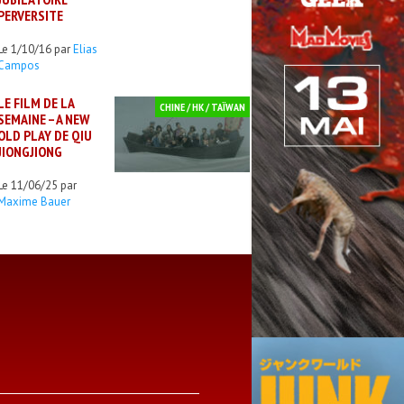
PERVERSITE
Le 1/10/16 par
Elias
Campos
LE FILM DE LA
CHINE / HK / TAÏWAN
SEMAINE – A NEW
OLD PLAY DE QIU
JIONGJIONG
Le 11/06/25 par
Maxime Bauer