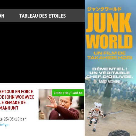
ON
TABLEAU DES ETOILES
RETOUR EN FORCE
CHINE / HK / TAÏWAN
DE JOHN WOO AVEC
LE REMAKE DE
MANHUNT
Le 23/03/15 par
Selya