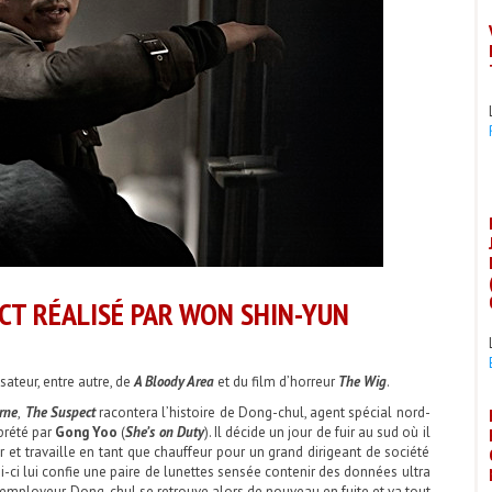
CT RÉALISÉ PAR WON SHIN-YUN
sateur, entre autre, de
A Bloody Area
et du film d’horreur
The
Wig
.
rne
,
The Suspect
racontera l’histoire de Dong-chul, agent spécial nord-
prété par
Gong Yoo
(
She’s on Duty
). Il décide un jour de fuir au sud où il
r et travaille en tant que chauffeur pour un grand dirigeant de société
lui-ci lui confie une paire de lunettes sensée contenir des données ultra
employeur, Dong-chul se retrouve alors de nouveau en fuite et va tout