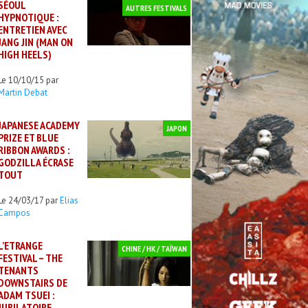
SÉOUL
AUTRES FESTIVALS
HYPNOTIQUE :
ENTRETIEN AVEC
JANG JIN (MAN ON
HIGH HEELS)
Le 10/10/15 par
Martin Debat
JAPANESE ACADEMY
JAPON
PRIZE ET BLUE
RIBBON AWARDS :
GODZILLA ÉCRASE
TOUT
Le 24/03/17 par
Elias
Campos
L’ETRANGE
CHINE / HK / TAÏWAN
FESTIVAL – THE
TENANTS
DOWNSTAIRS DE
ADAM TSUEI :
JUBILATOIRE