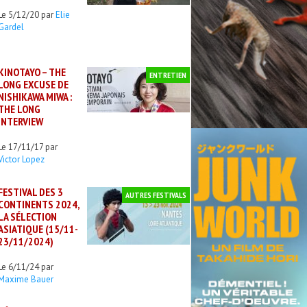
Le 5/12/20 par
Elie
Gardel
KINOTAYO – THE
ENTRETIEN
LONG EXCUSE DE
NISHIKAWA MIWA :
THE LONG
INTERVIEW
Le 17/11/17 par
Victor Lopez
FESTIVAL DES 3
AUTRES FESTIVALS
CONTINENTS 2024,
LA SÉLECTION
ASIATIQUE (15/11-
23/11/2024)
Le 6/11/24 par
Maxime Bauer