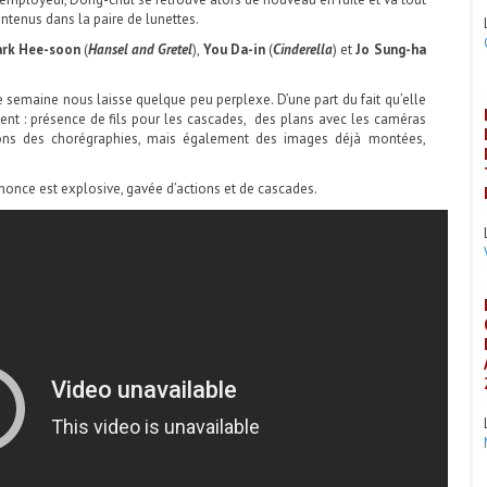
ontenus dans la paire de lunettes.
ark Hee-soon
(
Hansel and Gretel
),
You Da-in
(
Cinderella
) et
Jo Sung-ha
e semaine nous laisse quelque peu perplexe. D’une part du fait qu’elle
nt : présence de fils pour les cascades, des plans avec les caméras
ions des chorégraphies, mais également des images déjà montées,
nnonce est explosive, gavée d’actions et de cascades.