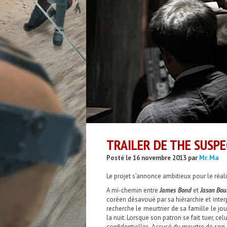
TRAILER DE THE SUSPE
Posté le 16 novembre 2013 par
Mr. Ma
Le projet s’annonce ambitieux pour le réali
A mi-chemin entre
James Bond
et
Jason Bou
coréen désavoué par sa hiérarchie et inter
recherche le meurtrier de sa famille le jou
la nuit. Lorsque son patron se fait tuer, ce
confidentielles. Accusé du meurtre de son 