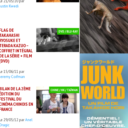
Le 21/05/20 par
Justin Kwedi
FLAG DE
DVD / BLU-RAY
TAKAHASHI
RYOSUKE ET
TERADA KAZUO –
COFFRET INTÉGRAL
DE LA SÉRIE + FILM
(DVD)
Le 15/06/11 par
Jeremy Coifman
BILAN DE LA 2ÈME
CHINE / HK / TAÏWAN
ÉDITION DU
FESTIVAL DU
CINÉMA CHINOIS EN
FRANCE
Le 29/05/12 par
Anel
Dragic