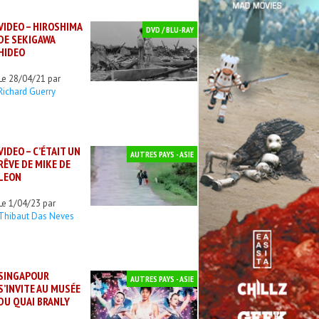
VIDEO – HIROSHIMA
DVD / BLU-RAY
DE SEKIGAWA
HIDEO
Le 28/04/21 par
Richard Guerry
VIDEO – C’ÉTAIT UN
AUTRES PAYS - ASIE
RÊVE DE MIKE DE
LEON
Le 1/04/23 par
Thibaut Das Neves
SINGAPOUR
AUTRES PAYS - ASIE
S’INVITE AU MUSÉE
DU QUAI BRANLY