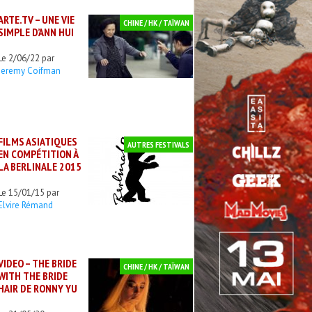
ARTE.TV – UNE VIE
CHINE / HK / TAÏWAN
SIMPLE D’ANN HUI
Le 2/06/22 par
Jeremy Coifman
FILMS ASIATIQUES
AUTRES FESTIVALS
EN COMPÉTITION À
LA BERLINALE 2015
Le 15/01/15 par
Elvire Rémand
VIDEO – THE BRIDE
CHINE / HK / TAÏWAN
WITH THE BRIDE
HAIR DE RONNY YU