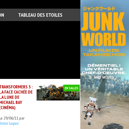
ON
TABLEAU DES ETOILES
TRANSFORMERS 3 :
EN SALLES
LA FACE CACHÉE DE
LA LUNE DE
MICHAEL BAY
(CINÉMA)
Le 29/06/11 par
Victor Lopez