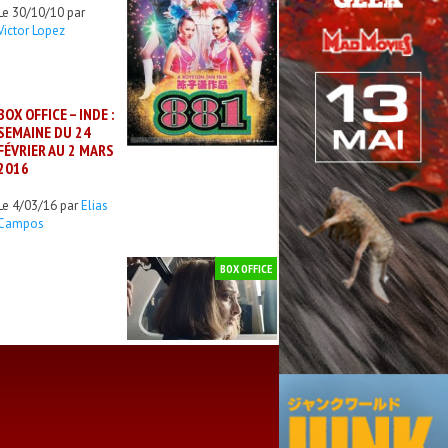
Le 30/10/10 par
Victor Lopez
BOX OFFICE – INDE :
SEMAINE DU 24
FÉVRIER AU 2 MARS
2016
Le 4/03/16 par
Elias
Campos
BOX OFFICE