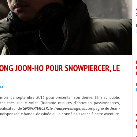
BONG JOON-HO POUR SNOWPIERCER, LE
ez
 mois de septembre 2013 pour présenter son dernier film au public
stes triés sur le volet. Quarante minutes d’entretien passionnantes,
éalisateur de
SNOWPIERCER, le Transperceneige
, accompagné de
Jean-
l’indispensable bande-dessinée qui a donné naissance à cette aventure.