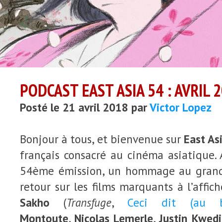
PODCAST EAST ASIA 54 : AVRIL 
Posté le 21 avril 2018 par
Victor Lopez
Bonjour à tous, et bienvenue sur
East As
français consacré au cinéma asiatique.
54ème émission, un hommage au gra
retour sur les films marquants à l’affi
Sakho
(
Transfuge
,
Ceci dit (au 
Montoute
,
Nicolas Lemerle
,
Justin Kwedi