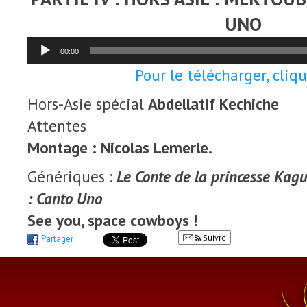
UNO
Lecteur
00:00
audio
Pour le télécharger, clique
Hors-Asie spécial
Abdellatif Kechiche
Attentes
Montage : Nicolas Lemerle.
Génériques :
Le Conte de la princesse Kag
: Canto Uno
See you, space cowboys !
Suivre
Partager