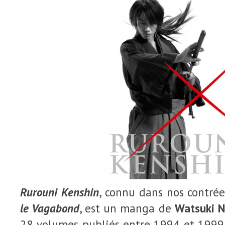
Rurouni Kenshin
, connu dans nos contré
le Vagabond
, est un manga de
Watsuki N
28 volumes publiés entre 1994 et 1999. 