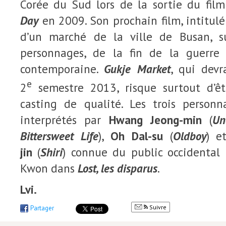
Corée du Sud lors de la sortie du fil
Day
en 2009. Son prochain film, intitul
d’un marché de la ville de Busan, su
personnages, de la fin de la guerre
contemporaine.
Gukje Market
, qui devr
e
2
semestre 2013, risque surtout d’ê
casting de qualité. Les trois person
interprétés par
Hwang Jeong-min
(
Un
Bittersweet Life
),
Oh
Dal-su
(
Oldboy
) e
jin
(
Shiri
) connue du public occidental
Kwon dans
Lost, les disparus
.
Lvi.
Suivre
Partager