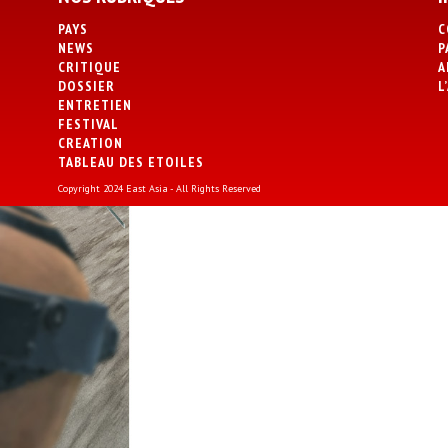
PAYS
C
NEWS
P
CRITIQUE
A
DOSSIER
L
ENTRETIEN
FESTIVAL
CREATION
TABLEAU DES ETOILES
Copyright 2024 East Asia - All Rights Reserved