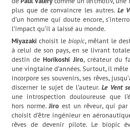
de
Paul Valéry
comme un leitmotiv, une f
plus que de convaincre les autres.
Le V
d’un homme qui doute encore, s’interro
l’impact qu’il a laissé au monde.
Miyazaki
choisit le
biopic
, mêlant le de
à celui de son pays, en se livrant total
destin de
Horikoshi Jiro
, créateur du f
une vingtaine d’années. Surtout, il mêle 
incorpore ses souvenirs, ses rêves, jusqu
discerner le sujet de l’auteur.
Le Vent s
une introspection douloureuse que l’
hors norme.
Jiro
est un rêveur, qui par 
choisit d’être ingénieur en aéronautiqu
rêves de devenir pilote. Le biopic 