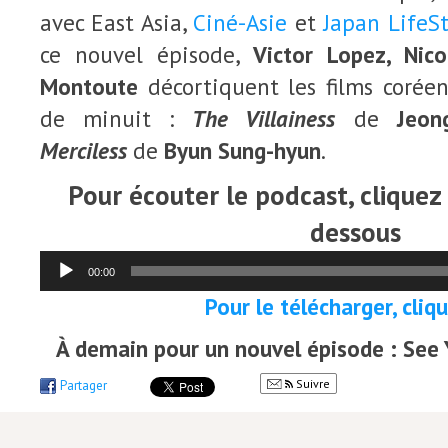
avec East Asia,
Ciné-Asie
et
Japan LifeSt
ce nouvel épisode,
Victor Lopez, Nic
Montoute
décortiquent les films corée
de minuit :
The Villainess
de
Jeon
Merciless
de
Byun Sung-hyun
.
Pour écouter le podcast, cliquez s
dessous
Lecteur
00:00
audio
Pour le télécharger, clique
À demain pour un nouvel épisode : See 
Suivre
Partager