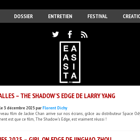
DOSSIER
ENTRETIEN
FESTIVAL
CREATI
ALLES – THE SHADOW’S EDGE DE LARRY YANG
le 3 décembre 2025 par
Florent Dichy
eau film de Jackie Chan arrive sur nos écrans, grâce au distributeur Space Ody
nt est que ce film, The Shadow's Edge, est vraiment réussi !
ES 2025 – GIRL ON EDGE DE JINGHAO ZHOU