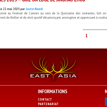
le 22 mai 2025 par
Justin Kwedi
ionné au Festival de Cannes au sein de la Quinzaine des cinéastes, Girl o
ent de thriller et de récit sportif désamorçant, anxiogène et oppressant à souhai
1
INFORMATIONS
CONTACT
PARTENARIAT