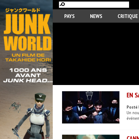
PAYS
NEWS
CRITIQUE
EN S
Posté 
Un nouv
événeme
CANN