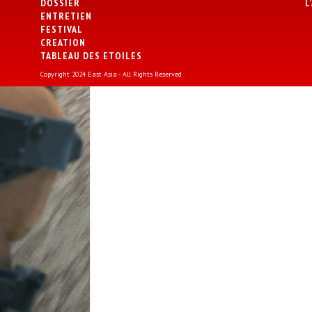
DOSSIER
L
ENTRETIEN
FESTIVAL
CREATION
TABLEAU DES ETOILES
Copyright 2024 East Asia - All Rights Reserved