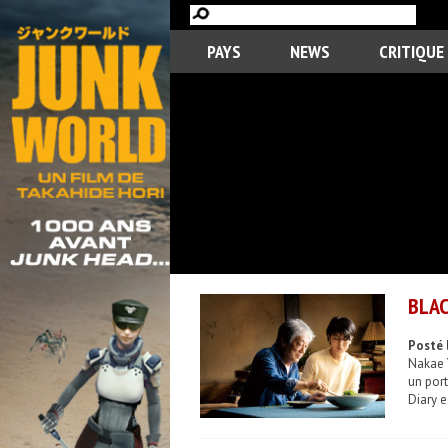
PAYS
NEWS
CRITIQUE
BLAC
Posté 
Nakae Y
un port
Diary e