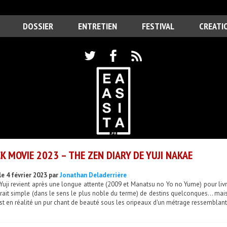
DOSSIER
ENTRETIEN
FESTIVAL
CREATI
K MOVIE 2023 – THE ZEN DIARY DE YUJI NAKAE
le 4 février 2023 par
Jonathan Deladerrière
uji revient après une longue attente (2009 et Manatsu no Yo no Yume) pour livr
rait simple (dans le sens le plus noble du terme) de destins quelconques... ma
st en réalité un pur chant de beauté sous les oripeaux d'un métrage ressemblant