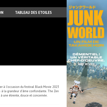
ON
TABLEAU DES ETOILES
er à l'occasion du festival Black Movie 2023
is à la grandeur d'âme confondante. The Zen
 à une étreinte, douce et concernée.