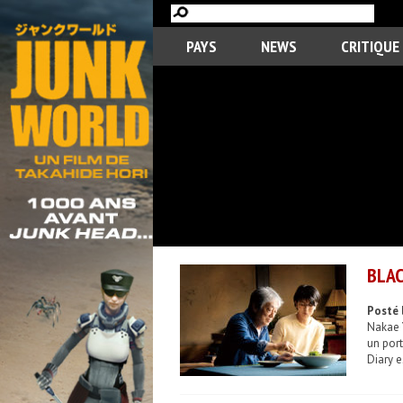
PAYS
NEWS
CRITIQUE
BLAC
Posté 
Nakae Y
un port
Diary e