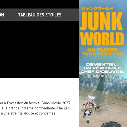
ON
TABLEAU DES ETOILES
er à l'occasion du festival Black Movie 2023
is à la grandeur d'âme confondante. The Zen
 à une étreinte, douce et concernée.