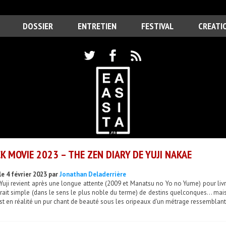
DOSSIER
ENTRETIEN
FESTIVAL
CREATI
K MOVIE 2023 – THE ZEN DIARY DE YUJI NAKAE
le 4 février 2023 par
Jonathan Deladerrière
uji revient après une longue attente (2009 et Manatsu no Yo no Yume) pour livr
rait simple (dans le sens le plus noble du terme) de destins quelconques... ma
st en réalité un pur chant de beauté sous les oripeaux d'un métrage ressemblant