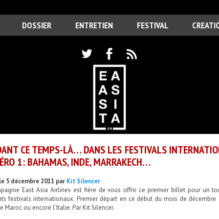
DOSSIER
ENTRETIEN
FESTIVAL
CREATI
ANT CE TEMPS-LÀ… DANS LES FESTIVALS INTERNATION
RO 1: BAHAMAS, INDE, MARRAKECH…
le 5 décembre 2011 par
Kit Silencer
pagnie East Asia Airlines est fière de vous offrir ce premier billet pour un 
ents festivals internationaux. Premier départ en ce début du mois de décembr
 le Maroc ou encore l'Italie. Par Kit Silencer.