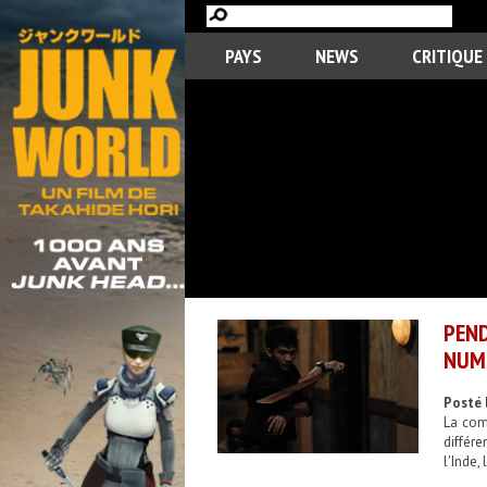
PAYS
NEWS
CRITIQUE
PEND
NUMÉ
Posté 
La com
différ
l'Inde,