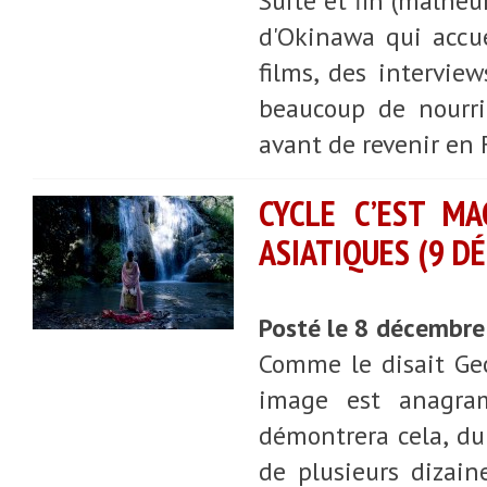
Suite et fin (malheu
d'Okinawa qui accue
films, des interview
beaucoup de nourri
avant de revenir en F
CYCLE C’EST MA
ASIATIQUES (9 D
Posté le 8 décembr
Comme le disait Geo
image est anagra
démontrera cela, du
de plusieurs dizain