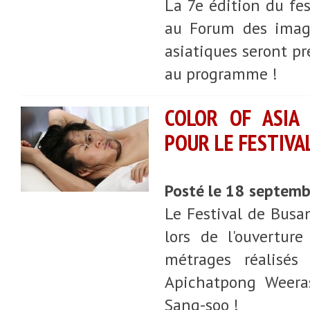
La 7e édition du fe
au Forum des image
asiatiques seront p
au programme !
COLOR OF ASIA 
POUR LE FESTIVA
Posté le 18 septem
Le Festival de Busan
lors de l'ouvertur
métrages réalisé
Apichatpong Weera
Sang-soo !