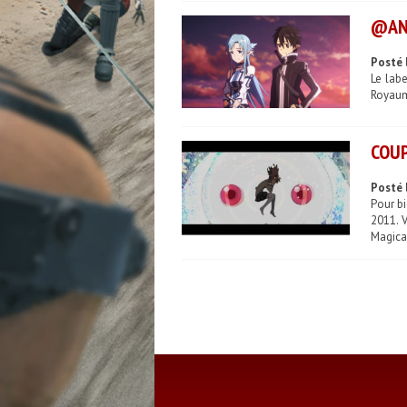
@ANI
Posté l
Le labe
Royaume
COUP
Posté 
Pour b
2011. 
Magica