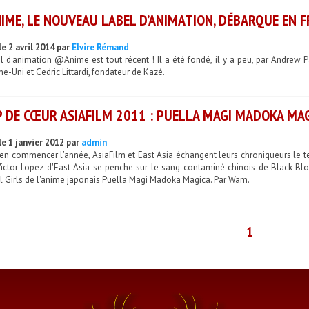
ME, LE NOUVEAU LABEL D’ANIMATION, DÉBARQUE EN F
e 2 avril 2014 par
Elvire Rémand
l d'animation @Anime est tout récent ! Il a été fondé, il y a peu, par Andrew 
-Uni et Cedric Littardi, fondateur de Kazé.
 DE CŒUR ASIAFILM 2011 : PUELLA MAGI MADOKA MA
le 1 janvier 2012 par
admin
ien commencer l'année, AsiaFilm et East Asia échangent leurs chroniqueurs le 
Victor Lopez d'East Asia se penche sur le sang contaminé chinois de Black B
l Girls de l'anime japonais Puella Magi Madoka Magica. Par Wam.
1