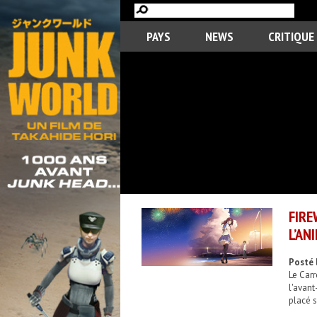
PAYS
NEWS
CRITIQUE
FIR
L’AN
Posté 
Le Car
l'avant
placé s