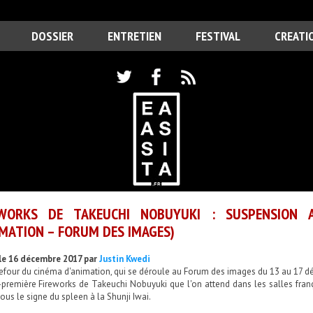
DOSSIER
ENTRETIEN
FESTIVAL
CREATI
EWORKS DE TAKEUCHI NOBUYUKI : SUSPENSION 
IMATION – FORUM DES IMAGES)
le 16 décembre 2017 par
Justin Kwedi
refour du cinéma d'animation, qui se déroule au Forum des images du 13 au 17 d
-première Fireworks de Takeuchi Nobuyuki que l'on attend dans les salles franç
ous le signe du spleen à la Shunji Iwai.