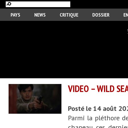
PAYS
NEWS
CRITIQUE
DOSSIER
E
VIDEO – WILD SE
Posté le 14 août 2
Parmi la pléthore d
chapeau ces dernie