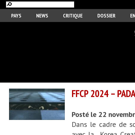
PAYS
NEWS
CRITIQUE
DOSSIER
E
FFCP 2024 – PADA
Posté le 22 novemb
Dans le cadre de so
avec la Korea Creat