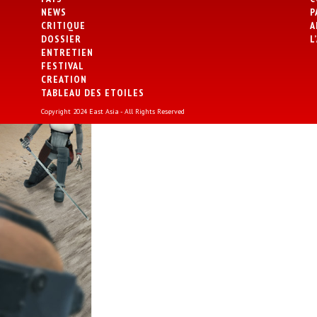
NEWS
P
CRITIQUE
A
DOSSIER
L
ENTRETIEN
FESTIVAL
CREATION
TABLEAU DES ETOILES
Copyright 2024 East Asia - All Rights Reserved