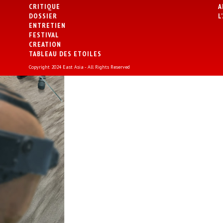
CRITIQUE
A
DOSSIER
L
ENTRETIEN
FESTIVAL
CREATION
TABLEAU DES ETOILES
Copyright 2024 East Asia - All Rights Reserved