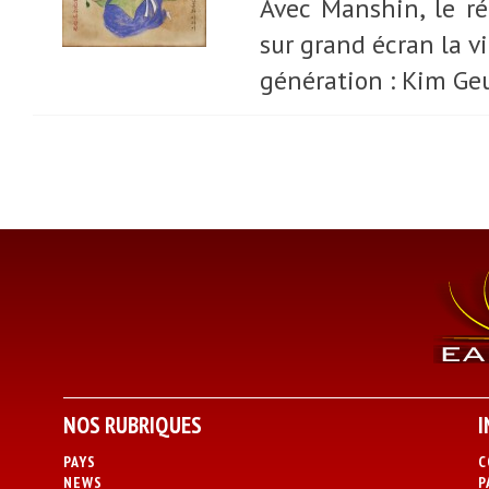
Avec Manshin, le ré
sur grand écran la v
génération : Kim G
NOS RUBRIQUES
I
PAYS
C
NEWS
P