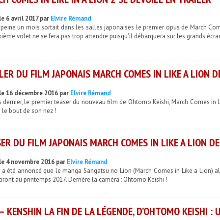
e 6 avril 2017 par
Elvire Rémand
à peine un mois sortait dans les salles japonaises le premier opus de March Com
ième volet ne se fera pas trop attendre puisqu'il débarquera sur les grands écrans 
LER DU FILM JAPONAIS MARCH COMES IN LIKE A LION 
le 16 décembre 2016 par
Elvire Rémand
 dernier, le premier teaser du nouveau film de Ohtomo Keishi, March Comes in Like
le bout de son nez !
ER DU FILM JAPONAIS MARCH COMES IN LIKE A LION D
le 4 novembre 2016 par
Elvire Rémand
 a été annoncé que le manga Sangatsu no Lion (March Comes in Like a Lion) alla
tiront au printemps 2017. Derrière la caméra : Ohtomo Keishi !
– KENSHIN LA FIN DE LA LÉGENDE, D’OHTOMO KEISHI :