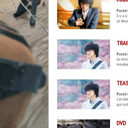
Posté l
Il y a 
Le deux
TRAI
Posté 
Le mois
montre 
TEAS
Posté 
Cet été
qui sor
DVD 