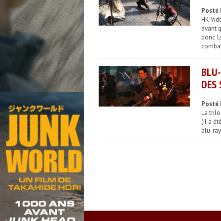
Posté 
HK Vidé
avant q
donc l
combatt
BLU-
DES 
Posté l
La tril
(il a é
blu-ray