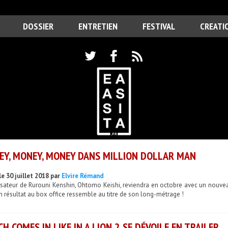
DOSSIER
ENTRETIEN
FESTIVAL
CREATI
Y, MONEY, MONEY DANS MILLION DOLLAR MAN
e 30 juillet 2018 par
Elvire Rémand
isateur de Rurouni Kenshin, Ohtomo Keishi, reviendra en octobre avec un nouveau
 résultat au box office ressemble au titre de son long-métrage !
H COMES IN LIKE IN A LION 2 SE DÉVOILE EN TRAILER