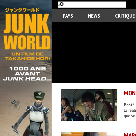
PAYS
NEWS
CRITIQUE
MONE
Posté l
Le réal
que son
MARC