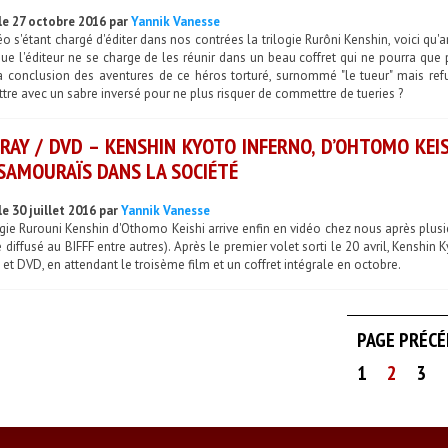
le 27 octobre 2016 par
Yannik Vanesse
o s'étant chargé d'éditer dans nos contrées la trilogie Rurôni Kenshin, voici qu'ar
ue l'éditeur ne se charge de les réunir dans un beau coffret qui ne pourra que p
a conclusion des aventures de ce héros torturé, surnommé "le tueur" mais refus
re avec un sabre inversé pour ne plus risquer de commettre de tueries ?
RAY / DVD – KENSHIN KYOTO INFERNO, D’OHTOMO KEIS
SAMOURAÏS DANS LA SOCIÉTÉ
e 30 juillet 2016 par
Yannik Vanesse
ogie Rurouni Kenshin d'Othomo Keishi arrive enfin en vidéo chez nous après plusie
té diffusé au BIFFF entre autres). Après le premier volet sorti le 20 avril, Kenshi
 et DVD, en attendant le troisème film et un coffret intégrale en octobre.
PAGE PRÉC
1
2
3