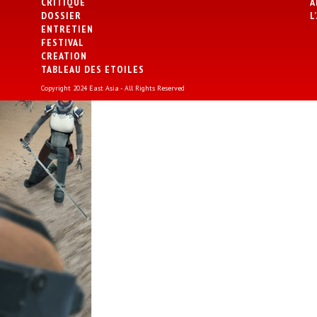
CRITIQUE
A
DOSSIER
L
ENTRETIEN
FESTIVAL
CREATION
TABLEAU DES ETOILES
Copyright 2024 East Asia - All Rights Reserved