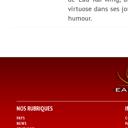
virtuose dans ses j
humour.
NOS RUBRIQUES
I
PAYS
C
NEWS
P