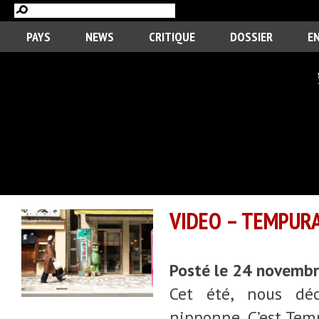
PAYS
NEWS
CRITIQUE
DOSSIER
E
VIDEO – TEMPURA
Posté le 24 novemb
Cet été, nous dé
nipponne. C’est Temp