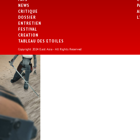
NEWS
P
CRITIQUE
A
DOSSIER
L
ENTRETIEN
FESTIVAL
CREATION
TABLEAU DES ETOILES
Copyright 2024 East Asia - All Rights Reserved