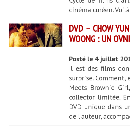
Cycle de films d'ar
cinéma coréen. Voil
DVD – CHOW YUN-
WOONG : UN OVN
Posté le 4 juillet 2
Il est des films don
surprise. Comment, e
Meets Brownie Girl
collector limitée. 
DVD unique dans un 
de l'auteur, accompa