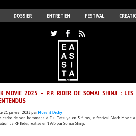
DOSSIER
ENTRETIEN
FESTIVAL
CREATI
K MOVIE 2025 – P.P. RIDER DE SOMAI SHINJI : LES
ENTENDUS
le 21 janvier 2025 par
Florent Dichy
e cadre de son hommage à Fuji Tatsuya en 5 films, le festival Black Movie a 
ation de P.P. Rider, réalisé en 1983 par Somai Shinji.