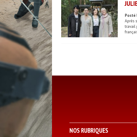
JULI
Posté 
Après 
travail
françai
NOS RUBRIQUES