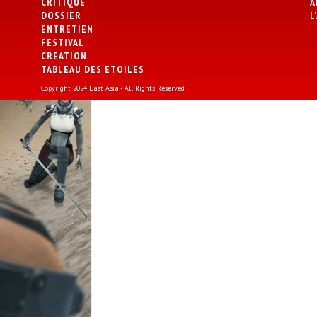
CRITIQUE
A
DOSSIER
L
ENTRETIEN
FESTIVAL
CREATION
TABLEAU DES ETOILES
Copyright 2024 East Asia - All Rights Reserved