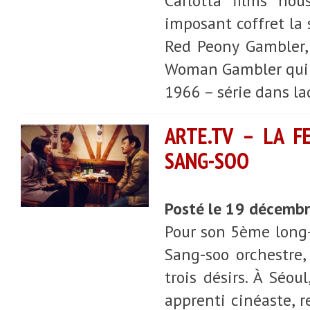
Carlotta films no
imposant coffret la
Red Peony Gambler, 
Woman Gambler qui av
1966 – série dans la
ARTE.TV – LA F
SANG-SOO
Posté le 19 décemb
Pour son 5ème long
Sang-soo orchestre
trois désirs. À Séou
apprenti cinéaste, 