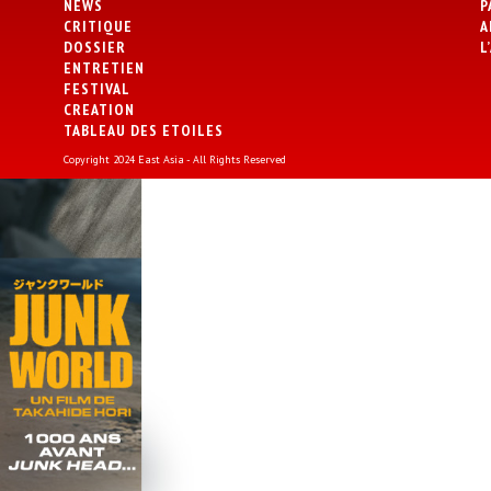
NEWS
P
CRITIQUE
A
DOSSIER
L
ENTRETIEN
FESTIVAL
CREATION
TABLEAU DES ETOILES
Copyright 2024 East Asia - All Rights Reserved