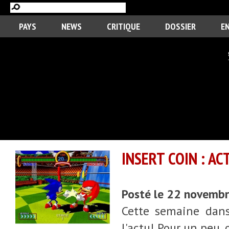
PAYS
NEWS
CRITIQUE
DOSSIER
E
INSERT COIN : A
Posté le 22 novemb
Cette semaine dans
l'actu! Pour un peu, 