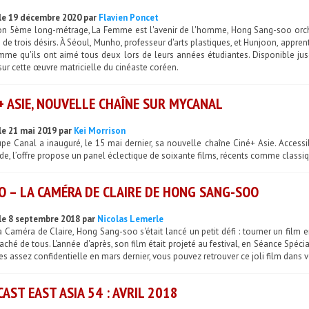
le 19 décembre 2020 par
Flavien Poncet
on 5ème long-métrage, La Femme est l'avenir de l'homme, Hong Sang-soo orche
 de trois désirs. À Séoul, Munho, professeur d'arts plastiques, et Hunjoon, appre
mme qu'ils ont aimé tous deux lors de leurs années étudiantes. Disponible jus
sur cette œuvre matricielle du cinéaste coréen.
+ ASIE, NOUVELLE CHAÎNE SUR MYCANAL
le 21 mai 2019 par
Kei Morrison
upe Canal a inauguré, le 15 mai dernier, sa nouvelle chaîne Ciné+ Asie. Acces
, l’offre propose un panel éclectique de soixante films, récents comme classiq
O – LA CAMÉRA DE CLAIRE DE HONG SANG-SOO
le 8 septembre 2018 par
Nicolas Lemerle
 Caméra de Claire, Hong Sang-soo s'était lancé un petit défi : tourner un film 
aché de tous. L'année d'après, son film était projeté au festival, en Séance Spéci
es assez confidentielle en mars dernier, vous pouvez retrouver ce joli film dans v
AST EAST ASIA 54 : AVRIL 2018