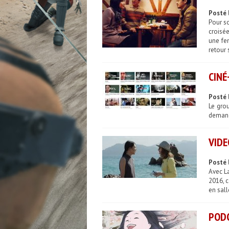
Posté 
Pour s
croisée
une fe
retour 
CINÉ
Posté 
Le gro
demande
VIDE
Posté 
Avec La
2016, c
en sall
PODC