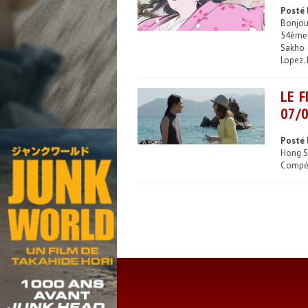
Posté 
Bonjou
54ème 
Sakho (
Lopez.
LE F
07/0
Posté 
Hong S
Compéti