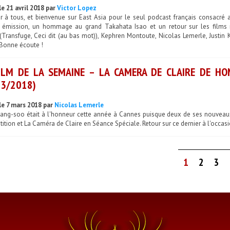
le 21 avril 2018 par
Victor Lopez
r à tous, et bienvenue sur East Asia pour le seul podcast français consacré
émission, un hommage au grand Takahata Isao et un retour sur les films m
Transfuge, Ceci dit (au bas mot)), Kephren Montoute, Nicolas Lemerle, Justin K
 Bonne écoute !
ILM DE LA SEMAINE – LA CAMERA DE CLAIRE DE HO
3/2018)
le 7 mars 2018 par
Nicolas Lemerle
ang-soo était à l'honneur cette année à Cannes puisque deux de ses nouveaux f
tion et La Caméra de Claire en Séance Spéciale. Retour sur ce dernier à l'occasio
1
2
3