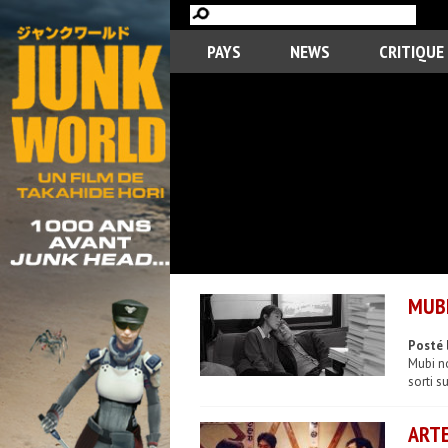
PAYS
NEWS
CRITIQUE
MUBI
Posté 
Mubi no
sorti s
ARTE