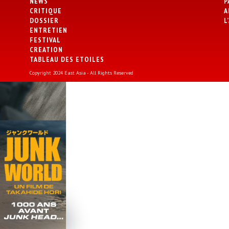
NEWS
P
CRITIQUE
A
DOSSIER
L
ENTRETIEN
FESTIVAL
CREATION
TABLEAU DES ETOILES
Copyright 2024 East Asia - All Rights Reserved