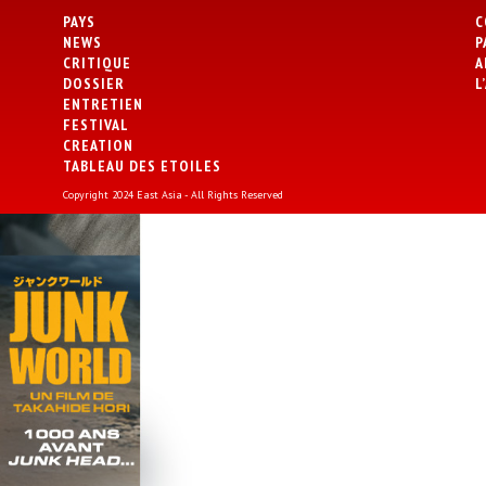
PAYS
C
NEWS
P
CRITIQUE
A
DOSSIER
L
ENTRETIEN
FESTIVAL
CREATION
TABLEAU DES ETOILES
Copyright 2024 East Asia - All Rights Reserved