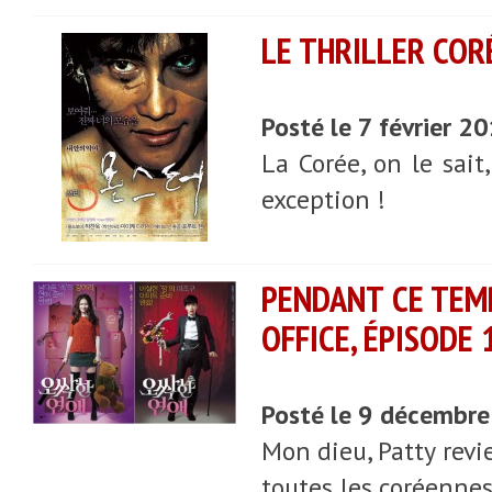
LE THRILLER CO
Posté le 7 février 2
La Corée, on le sait
exception !
PENDANT CE TEMP
OFFICE, ÉPISODE 
Posté le 9 décembr
Mon dieu, Patty revi
toutes les coréennes