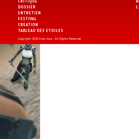
CRITIQUE
A
DOSSIER
L
ENTRETIEN
FESTIVAL
CREATION
TABLEAU DES ETOILES
Copyright 2024 East Asia - All Rights Reserved