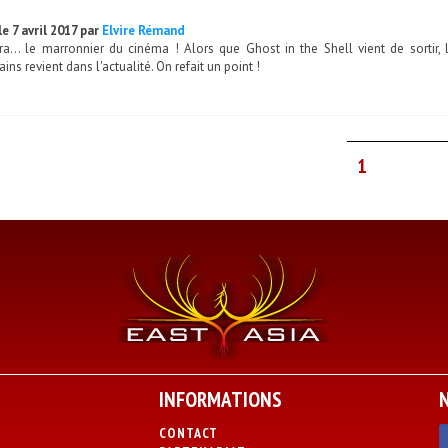
e 7 avril 2017 par
Elvire Rémand
ra... le marronnier du cinéma ! Alors que Ghost in the Shell vient de sortir, 
ins revient dans l'actualité. On refait un point !
1
INFORMATIONS
CONTACT