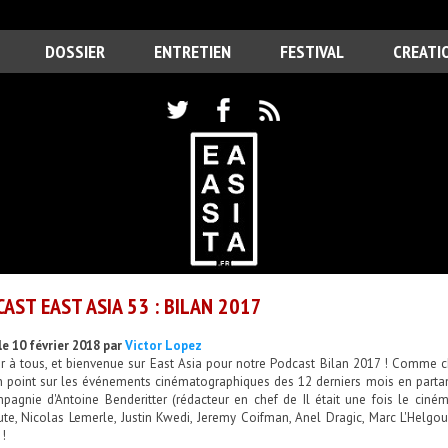
DOSSIER
ENTRETIEN
FESTIVAL
CREATI
AST EAST ASIA 53 : BILAN 2017
le 10 février 2018 par
Victor Lopez
r à tous, et bienvenue sur East Asia pour notre Podcast Bilan 2017 ! Comme c
un point sur les événements cinématographiques des 12 derniers mois en partant
pagnie d'Antoine Benderitter (rédacteur en chef de Il était une fois le ciné
te, Nicolas Lemerle, Justin Kwedi, Jeremy Coifman, Anel Dragic, Marc L'Helgou
!