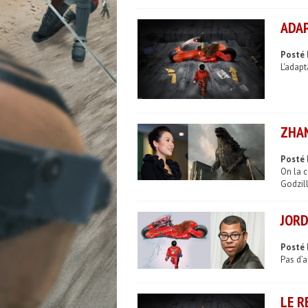
ADAP
Posté 
L'adapt
ZHAN
Posté 
On la c
Godzill
JORD
Posté 
Pas d’a
LE R