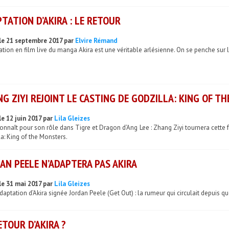
TATION D’AKIRA : LE RETOUR
le 21 septembre 2017 par
Elvire Rémand
ation en film live du manga Akira est une véritable arlésienne. On se penche sur
G ZIYI REJOINT LE CASTING DE GODZILLA: KING OF T
le 12 juin 2017 par
Lila Gleizes
onnaît pour son rôle dans Tigre et Dragon d’Ang Lee : Zhang Ziyi tournera cett
a: King of the Monsters.
AN PEELE N’ADAPTERA PAS AKIRA
le 31 mai 2017 par
Lila Gleizes
daptation d’Akira signée Jordan Peele (Get Out) : la rumeur qui circulait depuis qu
ETOUR D’AKIRA ?