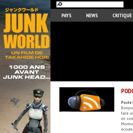
PAYS
NEWS
CRITIQUE
PODC
Posté 
Bonjou
faire 
en com
Montou
écoute 