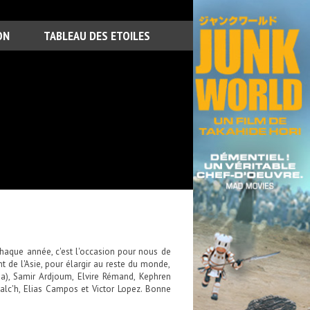
ON
TABLEAU DES ETOILES
haque année, c'est l'occasion pour nous de
 de l'Asie, pour élargir au reste du monde,
ma), Samir Ardjoum, Elvire Rémand, Kephren
alc'h, Elias Campos et Victor Lopez. Bonne