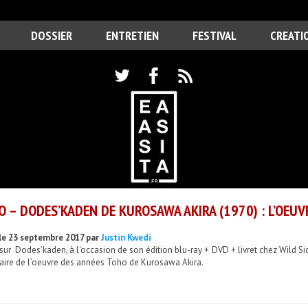
DOSSIER
ENTRETIEN
FESTIVAL
CREATI
O – DODES’KADEN DE KUROSAWA AKIRA (1970) : L’OEUV
le 23 septembre 2017 par
Justin Kwedi
sur Dodes’kaden, à l'occasion de son édition blu-ray + DVD + livret chez Wild Si
aire de l’oeuvre des années Toho de Kurosawa Akira.