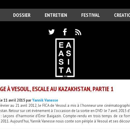
DOSSIER
ENTRETIEN
FESTIVAL
CREATI
GE À VESOUL, ESCALE AU KAZAKHSTAN, PARTIE 1
le 11 avril 2015 par
Yannik Vanesse
février au 21 avril 2012, le FICA de Vesoul a mis à l'honneur une cinématograp
tan. Retour sur cet événement à l'occasion de la sortie en DVD le 7 avril 2015 d
 : Leçons d'harmonie d'Émir Baigazin. Compte-rendu en trois temps de ce for
2011. Aujourd'hui, Yannik Vanesse nous conte son périple à Vesoul et ses décou