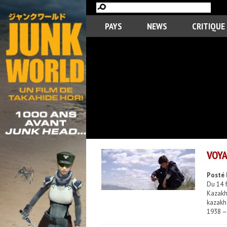
PAYS
NEWS
CRITIQUE
VOYA
Posté 
Du 14 
Kazakhs
kazakh
1938 – 