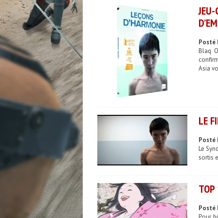
JEU-
D’EM
Posté 
Blaq O
confirm
Asia vo
LE F
Posté 
Le Synd
sortis 
TOP 
Posté 
Pour b