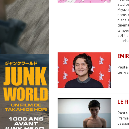
Studios
Miyaza
noms c
place 
cinémat
tempér
2014 et
et celu
EMIR
Posté 
Les Fra
LE F
Posté 
Premie
passion