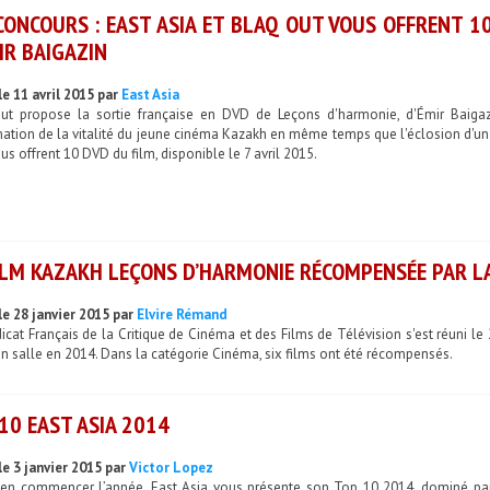
CONCOURS : EAST ASIA ET BLAQ OUT VOUS OFFRENT 1
IR BAIGAZIN
le 11 avril 2015 par
East Asia
ut propose la sortie française en DVD de Leçons d'harmonie, d'Émir Baigaz
ation de la vitalité du jeune cinéma Kazakh en même temps que l'éclosion d'un c
us offrent 10 DVD du film, disponible le 7 avril 2015.
ILM KAZAKH LEÇONS D’HARMONIE RÉCOMPENSÉE PAR LA
le 28 janvier 2015 par
Elvire Rémand
icat Français de la Critique de Cinéma et des Films de Télévision s'est réuni l
en salle en 2014. Dans la catégorie Cinéma, six films ont été récompensés.
10 EAST ASIA 2014
le 3 janvier 2015 par
Victor Lopez
ien commencer l’année, East Asia vous présente son Top 10 2014, dominé par