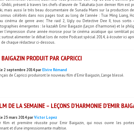
 Ghibli, présent à travers les chefs-d’œuvre de Takahata (son dernier film est 
ki, mais aussi le très beau documentaire de Sunada Mami sur la production des
onnus célébrés dans nos pages tout au long de l’année : Tsai Ming Liang, Ho
au cinéma de genre avec The raid 2, Ugly ou Detective Dee II, tous sortis 
ographies émergentes : le kazakh Emir Baigazin (Leçon d’harmonie) et le philip
er l’impression d’une année morose pour le cinéma asiatique qui semblait pou
 surtout alimenter le débat lors de notre Podcast spécial 2014, à écouter ici ap
i de chaque rédacteur ci-dessous.
 BAIGAZIN PRODUIT PAR CAPRICCI
le 2 septembre 2014 par
Elvire Rémand
nçais de Capricci produiront le nouveau film d'Emir Baigazin, L'ange blessé.
ILM DE LA SEMAINE – LEÇONS D’HARMONIE D’EMIR BAIG
le 25 mars 2014 par
Victor Lopez
r film et première réussite pour Emir Baigazin, qui nous ouvre les portes
nant et d’une impressionnante maîtrise.