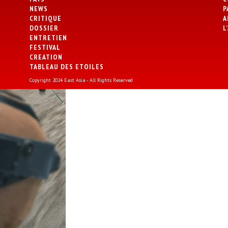
NEWS
P
CRITIQUE
A
DOSSIER
L
ENTRETIEN
FESTIVAL
CREATION
TABLEAU DES ETOILES
Copyright 2024 East Asia - All Rights Reserved