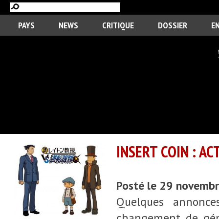
PAYS
NEWS
CRITIQUE
DOSSIER
E
INSERT COIN : A
Posté le 29 novemb
Quelques annonce
changement de géné