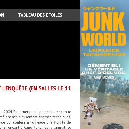
ON
TABLEAU DES ETOILES
L’ENQUÊTE (EN SALLES LE 11
 en 2004. Pour mettre en images la rencontre
x, mêlant astucieusement diverses techniques,
nge qui confère à l’ouvrage une fluidité de
ons rencontré Kuno Yoko, jeune animatrice