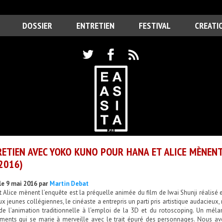
DOSSIER
ENTRETIEN
FESTIVAL
CREATI
ETIEN AVEC YOKO KUNO POUR HANA ET ALICE MÈNENT 
2016)
le 9 mai 2016 par
Martin Debat
 Alice mènent l’enquête est la préquelle animée du film de Iwai Shunji réalisé
x jeunes collégiennes, le cinéaste a entrepris un parti pris artistique audacieu
 de l’animation traditionnelle à l’emploi de la 3D et du rotoscoping. Un méla
ents qui se marie à merveille avec le trait épuré des personnages. Nous av