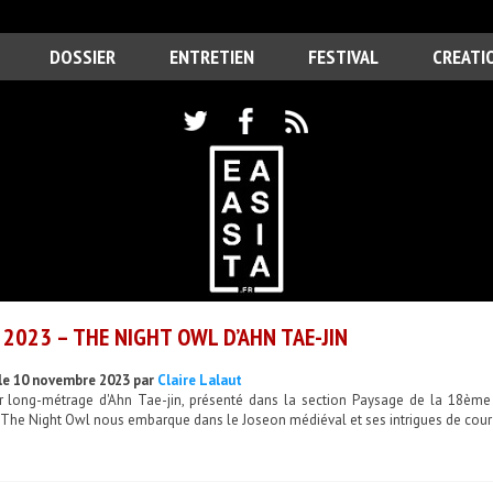
DOSSIER
ENTRETIEN
FESTIVAL
CREATI
 2023 – THE NIGHT OWL D’AHN TAE-JIN
le 10 novembre 2023 par
Claire Lalaut
r long-métrage d'Ahn Tae-jin, présenté dans la section Paysage de la 18ème 
 The Night Owl nous embarque dans le Joseon médiéval et ses intrigues de cour