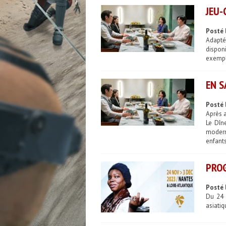
JEU-
Posté 
Adapté 
dispon
exempl
EN S
Posté 
Après a
Le Dîn
modern
enfants
PROG
Posté 
Du 24 
asiatiq