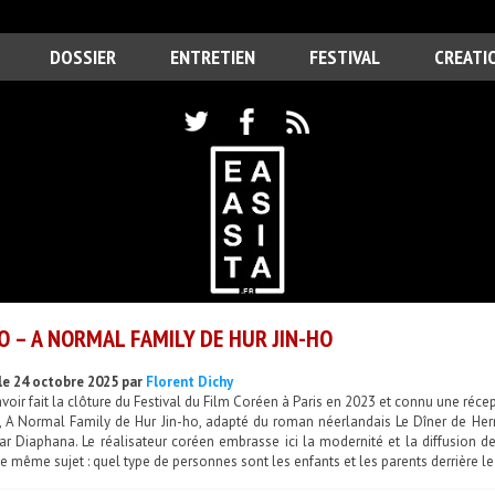
DOSSIER
ENTRETIEN
FESTIVAL
CREATI
O – A NORMAL FAMILY DE HUR JIN-HO
le 24 octobre 2025 par
Florent Dichy
voir fait la clôture du Festival du Film Coréen à Paris en 2023 et connu une récep
é, A Normal Family de Hur Jin-ho, adapté du roman néerlandais Le Dîner de Her
ar Diaphana. Le réalisateur coréen embrasse ici la modernité et la diffusion d
 le même sujet : quel type de personnes sont les enfants et les parents derrière l