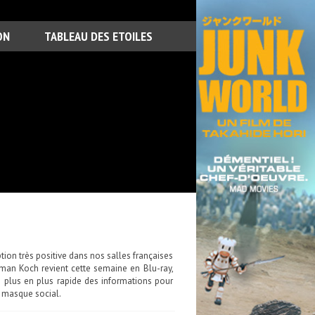
ON
TABLEAU DES ETOILES
tion très positive dans nos salles françaises
man Koch revient cette semaine en Blu-ray,
e plus en plus rapide des informations pour
e masque social.