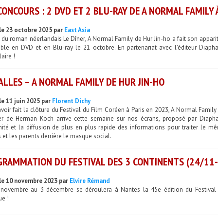
CONCOURS : 2 DVD ET 2 BLU-RAY DE A NORMAL FAMILY
le 23 octobre 2025 par
East Asia
du roman néerlandais Le Dîner, A Normal Family de Hur Jin-ho a fait son appariti
ible en DVD et en Blu-ray le 21 octobre. En partenariat avec l'éditeur Diap
aire !
ALLES – A NORMAL FAMILY DE HUR JIN-HO
le 11 juin 2025 par
Florent Dichy
voir fait la clôture du Festival du Film Coréen à Paris en 2023, A Normal Famil
er de Herman Koch arrive cette semaine sur nos écrans, proposé par Diapha
ité et la diffusion de plus en plus rapide des informations pour traiter le m
 et les parents derrière le masque social.
RAMMATION DU FESTIVAL DES 3 CONTINENTS (24/11
le 10 novembre 2023 par
Elvire Rémand
novembre au 3 décembre se déroulera à Nantes la 45e édition du Festival d
ue !