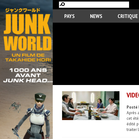
PAYS
NEWS
CRITIQUE
VIDE
Posté 
Après a
cet ét
édité p
traiter