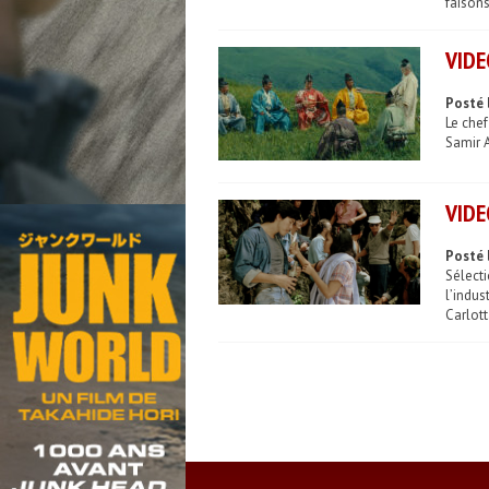
faisons
VIDE
Posté 
Le chef
Samir 
VIDE
Posté l
Sélect
l’indus
Carlott