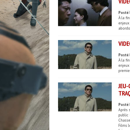
VIDE
Posté 
À la fi
enjeux 
abordon
VIDE
Posté 
À la fi
enjeux 
premier
JEU-
TRAQ
Posté 
Après s
public
Chasse 
Films l