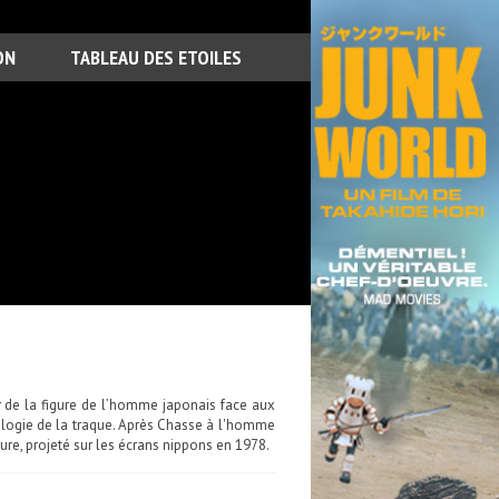
ON
TABLEAU DES ETOILES
r de la figure de l’homme japonais face aux
rilogie de la traque. Après Chasse à l'homme
ture, projeté sur les écrans nippons en 1978.