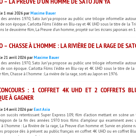
O – LA PREUVE D’UN HOMME DE SATO JUN’YA
le 1 mai 2026 par
Maxime Bauer
n des années 1970, Sato Jun’ya propose au public une trilogie informelle autou
de son époque. Carlotta Films l’édite en Blu-ray et 4K UHD sous le titre de la T
s le deuxième film, La Preuve d'un homme, projeté sur les écrans japonais en 1
O – CHASSE À L’HOMME : LA RIVIÈRE DE LA RAGE DE SAT
le 21 avril 2026 par
Maxime Bauer
n des années 1970, Sato Jun'ya propose au public une trilogie informelle autou
de son époque. Carlotta Films l'édite en Blu-ray et 4K UHD sous le titre de la
 film, Chasse à l'homme : La rivière de la rage, sorti au Japon en 1976.
CONCOURS : 1 COFFRET 4K UHD ET 2 COFFRETS BLU
UE À GAGNER
le 14 avril 2026 par
East Asia
on succès retentissant Super Express 109, film d'action mettant en scène un tr
 nippon de la fin des années 1970 trois films d'ampleur qui examinent avec 
à l'homme : La Rivière de la rage, La Preuve d'un homme et Survie en pleine na
es propose dès à présent au public français en coffret 4K UHD ou en coffret Blu-