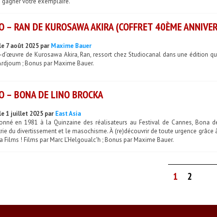
 gagner votre exemplaire.
O – RAN DE KUROSAWA AKIRA (COFFRET 40ÈME ANNIVER
le 7 août 2025 par
Maxime Bauer
-d’œuvre de Kurosawa Akira, Ran, ressort chez Studiocanal dans une édition que l
Ardjoum ; Bonus par Maxime Bauer.
O – BONA DE LINO BROCKA
e 1 juillet 2025 par
East Asia
ionné en 1981 à la Quinzaine des réalisateurs au Festival de Cannes, Bona d
trie du divertissement et le masochisme. À (re)découvrir de toute urgence grâce 
a Films ! Films par Marc L'Helgoualc'h ; Bonus par Maxime Bauer.
1
2