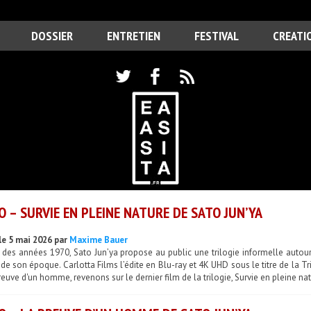
DOSSIER
ENTRETIEN
FESTIVAL
CREATI
O – SURVIE EN PLEINE NATURE DE SATO JUN’YA
le 5 mai 2026 par
Maxime Bauer
n des années 1970, Sato Jun’ya propose au public une trilogie informelle autou
de son époque. Carlotta Films l’édite en Blu-ray et 4K UHD sous le titre de la T
reuve d'un homme, revenons sur le dernier film de la trilogie, Survie en pleine na