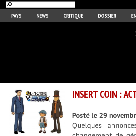
PAYS
NEWS
CRITIQUE
DOSSIER
E
INSERT COIN : A
Posté le 29 novemb
Quelques annonce
changement de géné