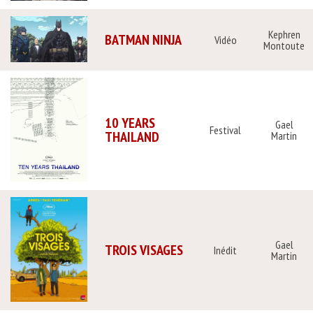
Kephren
BATMAN NINJA
Vidéo
Montoute
10 YEARS
Gael
Festival
THAILAND
Martin
Gael
TROIS VISAGES
Inédit
Martin