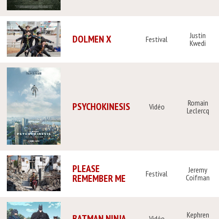
Justin
DOLMEN X
Festival
Kwedi
Romain
PSYCHOKINESIS
Vidéo
Leclercq
PLEASE
Jeremy
Festival
REMEMBER ME
Coifman
Kephren
BATMAN NINJA
Vidéo