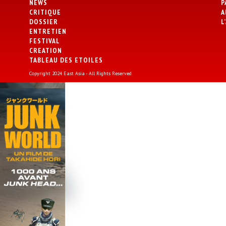
NEWS
P
CRITIQUE
A
DOSSIER
L
ENTRETIEN
FESTIVAL
CREATION
TABLEAU DES ETOILES
Copyright 2024 East Asia - All Rights Reserved