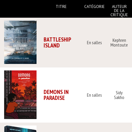
TITRE
CATÉGORIE
AUTEUR
DE LA
CRITIQUE
BATTLESHIP
Kephren
En salles
ISLAND
Montoute
DEMONS IN
Sidy
En salles
PARADISE
Sakho