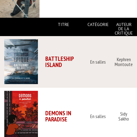
TITRE
CATÉGORIE
AUTEUR
DE LA
CRITIQUE
BATTLESHIP
Kephren
En salles
ISLAND
Montoute
DEMONS IN
Sidy
En salles
PARADISE
Sakho