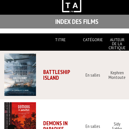
INDEX DES FILMS
TITRE
CATÉGORIE
AUTEUR
DE LA
CRITIQUE
BATTLESHIP
Kephren
En salles
ISLAND
Montoute
DEMONS IN
Sidy
En salles
Sakho