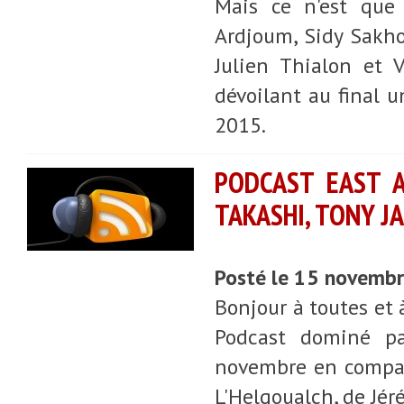
Mais ce n'est que
Ardjoum, Sidy Sakho
Julien Thialon et V
dévoilant au final 
2015.
PODCAST EAST AS
TAKASHI, TONY J
Posté le 15 novemb
Bonjour à toutes et 
Podcast dominé pa
novembre en compag
L'Helgoualch, de Jér