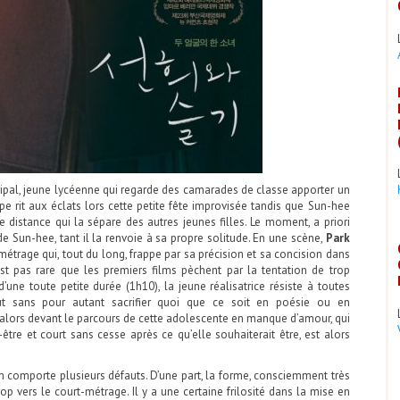
cipal, jeune lycéenne qui regarde des camarades de classe apporter un
pe rit aux éclats lors cette petite fête improvisée tandis que Sun-hee
le distance qui la sépare des autres jeunes filles. Le moment, a priori
de Sun-hee, tant il la renvoie à sa propre solitude. En une scène,
Park
étrage qui, tout du long, frappe par sa précision et sa concision dans
’est pas rare que les premiers films pèchent par la tentation de trop
d’une toute petite durée (1h10), la jeune réalisatrice résiste à toutes
but sans pour autant sacrifier quoi que ce soit en poésie ou en
 alors devant le parcours de cette adolescente en manque d’amour, qui
tre et court sans cesse après ce qu’elle souhaiterait être, est alors
lm comporte plusieurs défauts. D’une part, la forme, consciemment très
op vers le court-métrage. Il y a une certaine frilosité dans la mise en