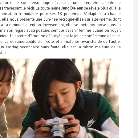
 force de son personnage nécessitait une interprète capable de
s traversant le récit. La toute jeune
Jung Da-eun
se révèle plus qu’à la
mposition formidable pour ses 18 printemps. S’adaptant à chaque
u, elle nous présente une Sun-hee recroquevillée sur elle-même, dont
 à la moindre attention. Inversement, elle se métamorphose dans la
firme son regard et sa posture, semble devenir femme quand on voyait
 lumière, la palette d’émotion déployée par la jeune comédienne dans ce
nce et vulnérabilité d’un côté, et immaturité revancharde de l’autre,
n casting secondaire sans faute, elle est la raison majeure de la
ules.