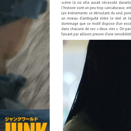
scène là où elle aurait nécessité davanta
l’histoire sont un peu trop caricaturaux, en
Les événements se déroulant du seul point
un niveau d’ambiguïté entre le réel et le 
dommage que ce motif dispose d’un excell
dans chacune de ses « deux vies ». On pa
faisant par ailleurs preuve d’une sensibilit