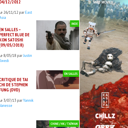
04/12/2012
Le 26/11/12 par
East
Asia
INDE
EN SALLES –
PERFECT BLUE DE
KON SATOSHI
(09/05/2018)
Le 8/05/18 par
Justin
Kwedi
EN SALLES
CRITIQUE DE TAI
CHI DE STEPHEN
FUNG (DVD)
Le 3/07/13 par
Yannik
Vanesse
CHINE / HK / TAÏWAN