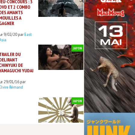
JEU-CONCOURS : 3
DVD ET 2 COMBO
DES AMANTS
MOUILLES A
GAGNER
Le 9/02/20 par
East
Asia
JAPON
TRAILER DU
DELIRANT
CHINYUKI DE
YAMAGUCHI YUDAI
Le 29/01/16 par
Elvire Rémand
JAPON