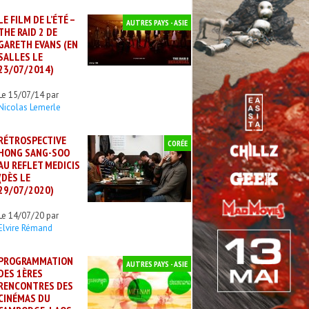
LE FILM DE L’ÉTÉ –
AUTRES PAYS - ASIE
THE RAID 2 DE
GARETH EVANS (EN
SALLES LE
23/07/2014)
Le 15/07/14 par
Nicolas Lemerle
RÉTROSPECTIVE
CORÉE
HONG SANG-SOO
AU REFLET MEDICIS
(DÈS LE
29/07/2020)
Le 14/07/20 par
Elvire Rémand
PROGRAMMATION
AUTRES PAYS - ASIE
DES 1ÈRES
RENCONTRES DES
CINÉMAS DU