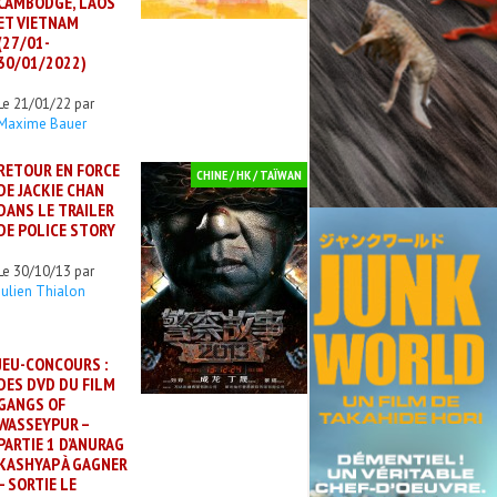
CAMBODGE, LAOS
ET VIETNAM
(27/01-
30/01/2022)
Le 21/01/22 par
Maxime Bauer
RETOUR EN FORCE
CHINE / HK / TAÏWAN
DE JACKIE CHAN
DANS LE TRAILER
DE POLICE STORY
Le 30/10/13 par
Julien Thialon
JEU-CONCOURS :
DES DVD DU FILM
GANGS OF
WASSEYPUR –
PARTIE 1 D’ANURAG
KASHYAP À GAGNER
– SORTIE LE