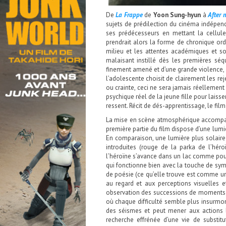
De
La Frappe
de
Yoon Sung-hyun
à
After 
sujets de prédilection du cinéma indépe
ses prédécesseurs en mettant la cellule
prendrait alors la forme de chronique or
milieu et les attentes académiques et soc
malaisant instillé dès les premières séq
finement amené et d’une grande violence, l
l’adolescente choisit de clairement les re
ou crainte, ceci ne sera jamais réellement é
psychique réel de la jeune fille pour laiss
ressent. Récit de dés-apprentissage, le film
La mise en scène atmosphérique accompagn
première partie du film dispose d’une lumi
En comparaison, une lumière plus solaire 
introduites (rouge de la parka de l’hér
l’héroïne s’avance dans un lac comme pour
qui fonctionne bien avec la touche de sy
de poésie (ce qu’elle trouve est comme un 
au regard et aux perceptions visuelles e
observation des successions de moments qui
où chaque difficulté semble plus insurmon
des séismes et peut mener aux actions 
recherche effrénée d’une vie de substitu