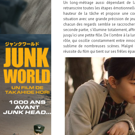
Un long-métrage aussi dépendant de la
retranscrire toutes les étapes émotionnelle
hauteur de la tâche et propose une co
situation avec une grande précision de je
chacun des regards semble se raccrocher
seconde partie, s’illumine totalement, af
jusqu’ici une petite fille. De l’ombre à la
rôle, qui oscille constamment entre innoce
sublime de nombreuses scènes. Malgré u
réussite du film qui tient sur ses frêles épa