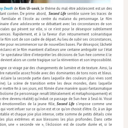
my Death
de
Kim Ui-seok
, le thème du mal-être adolescent est un des
ndant coréen. De prime abord,
Second Life
semble suivre les traces de
 familiale et l’école au centre du malaise du personnage. Le film
dinaire d’une adolescente se débattant avec les circonstances de son
iales qui pèsent sur elle, si ce n’est pour le désespoir subtilement
uences. Rapidement, et à la faveur d’un retournement scénaristique
e film sort de son cadre de départ. Au lieu de subir ses circonstances,
jeter pour recommencer sur de nouvelles bases. Par désespoir, lâcheté
clairci et le film maintient d’ailleurs une certaine ambiguïté sur l’état
er le spectateur libre d’interpréter les décisions de Sun-hee comme il le
 devient alors un conte tragique sur la réinvention et son impossibilité.
e ce virage par des changements de lumière et de texture. Ainsi, la
ère naturelle assez froide avec des dominantes de tons noirs et bleus.
éclaire la seconde partie dans laquelle des couleurs plus vives sont
oïne). La scène de transition entre les deux mondes, dans laquelle
 mettre fin à ses jours, est filmée d’une manière quasi-fantasmatique
mbolisme (le personnage renaît littéralement et métaphoriquement) et
rêve devenu réalité) qu’induit ce passage de Sun-hee à Seul-ki. Vissé
t émotionnelles de la jeune fille,
Second Life
s’impose comme une
 vont influer sur ce qu’on est et ce qu’on choisit d’être. Or, à un âge
table et chaque joie plus intense, cette somme de petits détails crée
les plus extrêmes et aux blessures les plus profondes. Dans cette
tion, une « seconde vie », l’éclosion est de courte durée et, si le