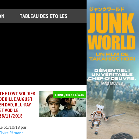
ON
TABLEAU DES ETOILES
THE LOST SOLDIER
CHINE / HK / TAÏWAN
DE BILLE AUGUST
EN DVD, BLU-RAY
ET VOD LE
28/11/2018
Le 31/10/18 par
Elvire Rémand